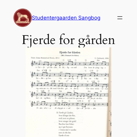
Spring
til
Studentergaarden Sangbog
indhold
Fjerde for gården