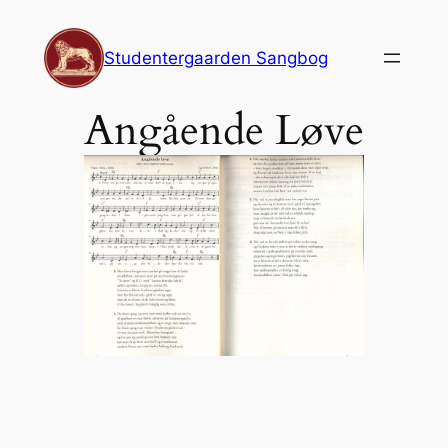
Spring
til
Studentergaarden Sangbog
indhold
Angående Løve