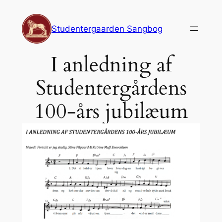
Spring
til
Studentergaarden Sangbog
indhold
I anledning af
Studentergårdens
100-års jubilæum