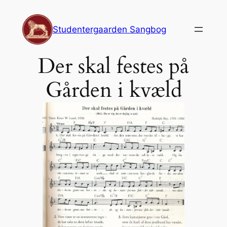
Spring
til
Studentergaarden Sangbog
indhold
Der skal festes på
Gården i kvæld